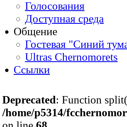
Голосования
Доступная среда
Общение
Гостевая "Синий тум
Ultras Chernomorets
Ссылки
Deprecated
: Function split
/home/p5314/fcchernomore
on line
68