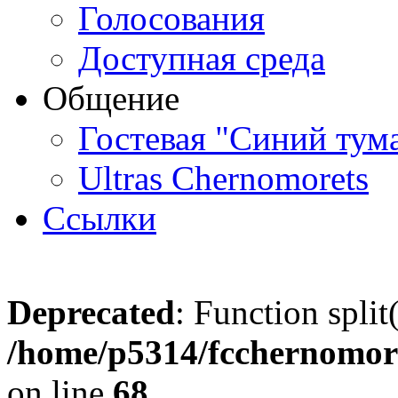
Голосования
Доступная среда
Общение
Гостевая "Синий тум
Ultras Chernomorets
Ссылки
Deprecated
: Function split
/home/p5314/fcchernomore
on line
68