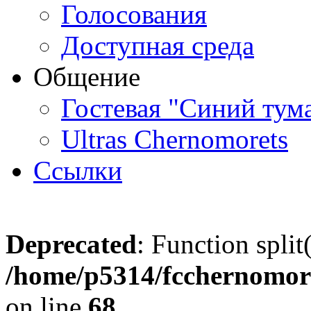
Голосования
Доступная среда
Общение
Гостевая "Синий тум
Ultras Chernomorets
Ссылки
Deprecated
: Function split
/home/p5314/fcchernomore
on line
68