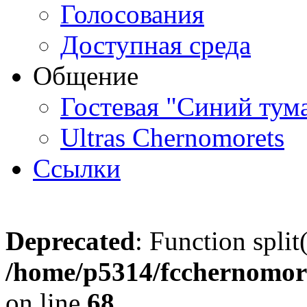
Голосования
Доступная среда
Общение
Гостевая "Синий тум
Ultras Chernomorets
Ссылки
Deprecated
: Function split
/home/p5314/fcchernomore
on line
68