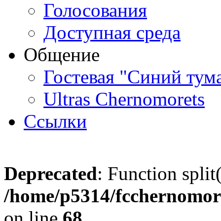
Голосования
Доступная среда
Общение
Гостевая "Синий тум
Ultras Chernomorets
Ссылки
Deprecated
: Function split
/home/p5314/fcchernomore
on line
68