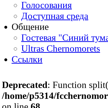
Голосования
Доступная среда
Общение
Гостевая "Синий тум
Ultras Chernomorets
Ссылки
Deprecated
: Function split
/home/p5314/fcchernomore
on line
68