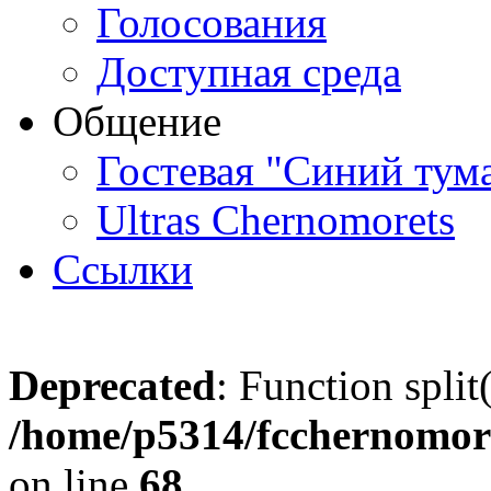
Голосования
Доступная среда
Общение
Гостевая "Синий тум
Ultras Chernomorets
Ссылки
Deprecated
: Function split
/home/p5314/fcchernomore
on line
68