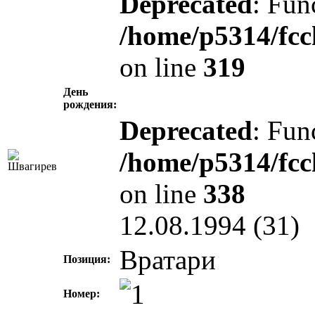
Deprecated
: Fun
/home/p5314/fcc
on line
319
День
рождения:
Deprecated
: Fun
/home/p5314/fcc
on line
338
12.08.1994 (31)
Вратари
Позиция:
Номер: