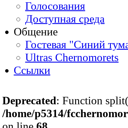
Голосования
Доступная среда
Общение
Гостевая "Синий тум
Ultras Chernomorets
Ссылки
Deprecated
: Function split
/home/p5314/fcchernomore
on line
68