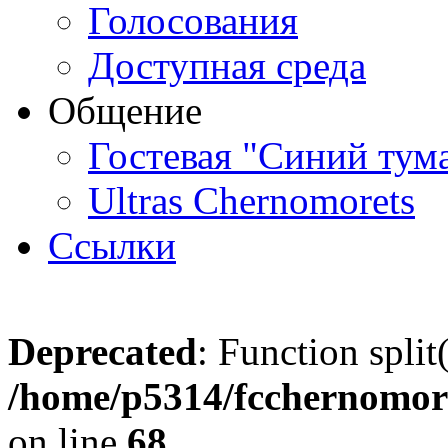
Голосования
Доступная среда
Общение
Гостевая "Синий тум
Ultras Chernomorets
Ссылки
Deprecated
: Function split
/home/p5314/fcchernomore
on line
68