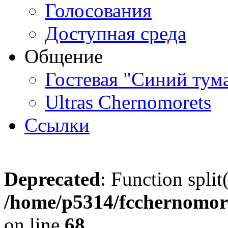
Голосования
Доступная среда
Общение
Гостевая "Синий тум
Ultras Chernomorets
Ссылки
Deprecated
: Function split
/home/p5314/fcchernomore
on line
68