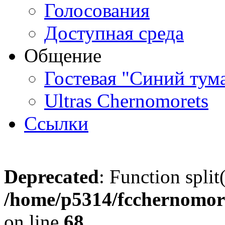
Голосования
Доступная среда
Общение
Гостевая "Синий тум
Ultras Chernomorets
Ссылки
Deprecated
: Function split
/home/p5314/fcchernomore
on line
68