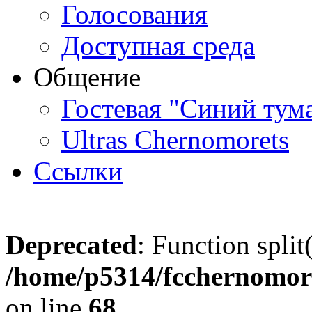
Голосования
Доступная среда
Общение
Гостевая "Синий тум
Ultras Chernomorets
Ссылки
Deprecated
: Function split
/home/p5314/fcchernomore
on line
68