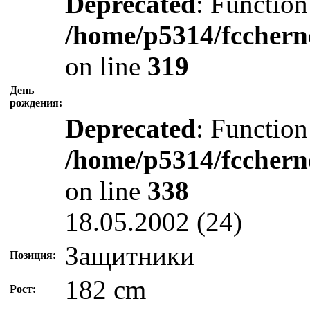
Deprecated
: Function
/home/p5314/fcchern
on line
319
День
рождения:
Deprecated
: Function
/home/p5314/fcchern
on line
338
18.05.2002 (24)
Защитники
Позиция:
182 cm
Рост: