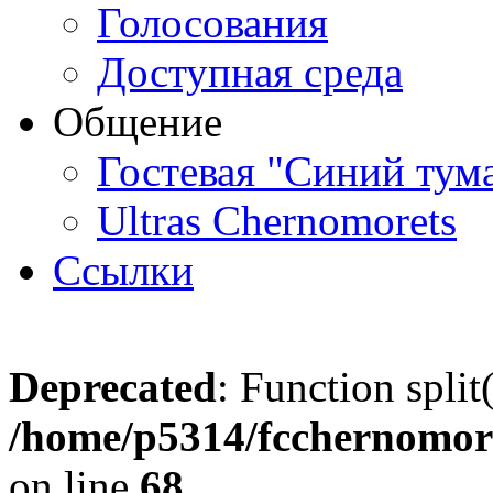
Голосования
Доступная среда
Общение
Гостевая "Синий тум
Ultras Chernomorets
Ссылки
Deprecated
: Function split
/home/p5314/fcchernomore
on line
68