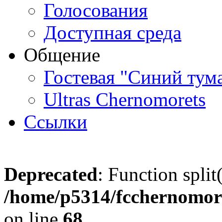
Голосования
Доступная среда
Общение
Гостевая "Синий тум
Ultras Chernomorets
Ссылки
Deprecated
: Function split
/home/p5314/fcchernomore
on line
68