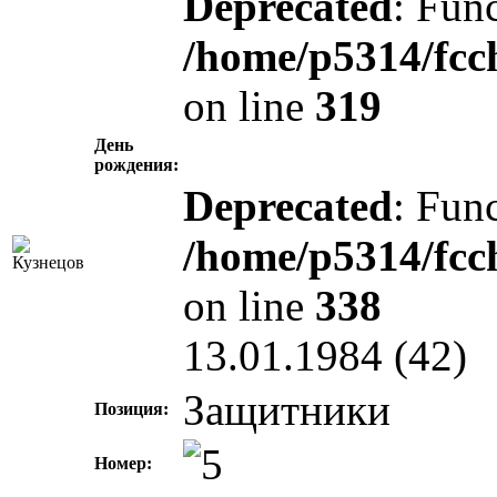
Deprecated
: Func
/home/p5314/fcc
on line
319
День
рождения:
Deprecated
: Func
/home/p5314/fcc
on line
338
13.01.1984 (42)
Защитники
Позиция:
Номер: