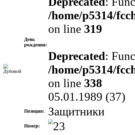
Deprecated
: Func
/home/p5314/fcc
on line
319
День
рождения:
Deprecated
: Func
/home/p5314/fcc
on line
338
05.01.1989 (37)
Защитники
Позиция:
Номер: