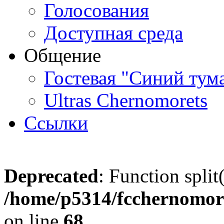
Голосования
Доступная среда
Общение
Гостевая "Синий тум
Ultras Chernomorets
Ссылки
Deprecated
: Function split
/home/p5314/fcchernomore
on line
68