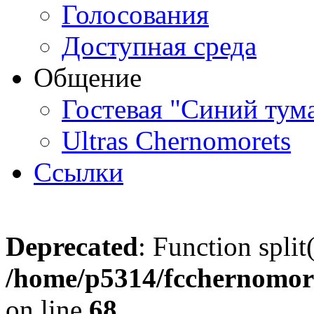
Голосования
Доступная среда
Общение
Гостевая "Синий тум
Ultras Chernomorets
Ссылки
Deprecated
: Function split
/home/p5314/fcchernomore
on line
68