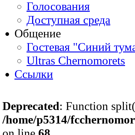
Голосования
Доступная среда
Общение
Гостевая "Синий тум
Ultras Chernomorets
Ссылки
Deprecated
: Function split
/home/p5314/fcchernomore
on line
68