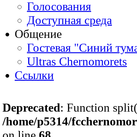
Голосования
Доступная среда
Общение
Гостевая "Синий тум
Ultras Chernomorets
Ссылки
Deprecated
: Function split
/home/p5314/fcchernomore
on line
68