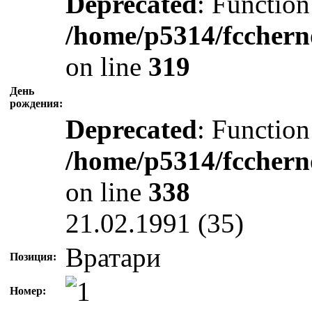
Deprecated
: Function
/home/p5314/fcchern
on line
319
День
рождения:
Deprecated
: Function
/home/p5314/fcchern
on line
338
21.02.1991 (35)
Вратари
Позиция:
Номер: