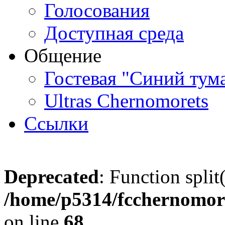
Голосования
Доступная среда
Общение
Гостевая "Синий тум
Ultras Chernomorets
Ссылки
Deprecated
: Function split
/home/p5314/fcchernomore
on line
68