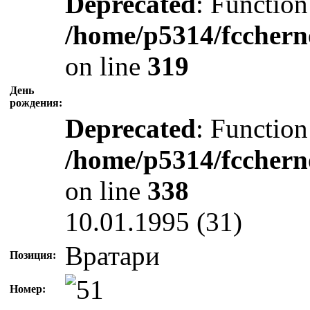
Deprecated
: Function
/home/p5314/fcchern
on line
319
День
рождения:
Deprecated
: Function
/home/p5314/fcchern
on line
338
10.01.1995 (31)
Вратари
Позиция:
Номер: