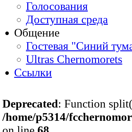
Голосования
Доступная среда
Общение
Гостевая "Синий тум
Ultras Chernomorets
Ссылки
Deprecated
: Function split
/home/p5314/fcchernomore
on line
68