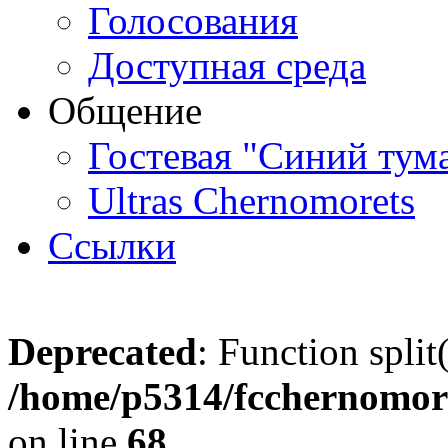
Голосования
Доступная среда
Общение
Гостевая "Синий тум
Ultras Chernomorets
Ссылки
Deprecated
: Function split
/home/p5314/fcchernomore
on line
68