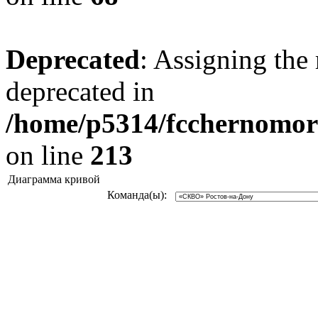
Deprecated
: Assigning the 
deprecated in
/home/p5314/fcchernomore
on line
213
Диаграмма кривой
Команда(ы):